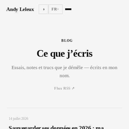
A
n
d
y
L
eleu
x
◑
FR
▼
BLOG
Ce que j’écris
Essais, notes et trucs que je démêle — écrits en mon
nom.
Flux RSS ↗
14 juillet 2026
Sauvegarder ses données en 2026 : ma